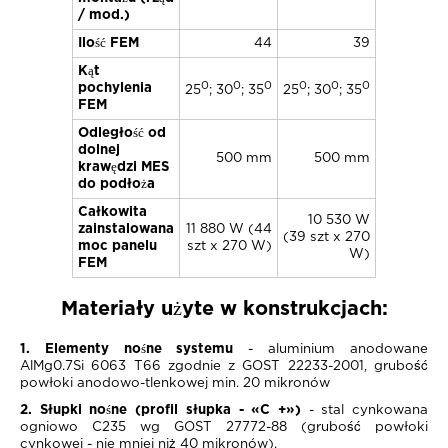
/ mod.)
Ilość FEM
44
39
Kąt
0
0
0
0
0
0
pochylenia
25
; 30
; 35
25
; 30
; 35
FEM
Odległość od
dolnej
500 mm
500 mm
krawędzi MES
do podłoża
Całkowita
10 530 W
zainstalowana
11 880 W (44
(39 szt х 270
moc panelu
szt х 270 W)
W)
FEM
Materiały użyte w konstrukcjach:
1. Elementy nośne systemu
- aluminium anodowane
AlMg0.7Si 6063 T66 zgodnie z GOST 22233-2001, grubość
powłoki anodowo-tlenkowej min. 20 mikronów
2. Słupki nośne (profil słupka - «С +»)
- stal cynkowana
ogniowo C235 wg GOST 27772-88 (grubość powłoki
cynkowej - nie mniej niż 40 mikronów).