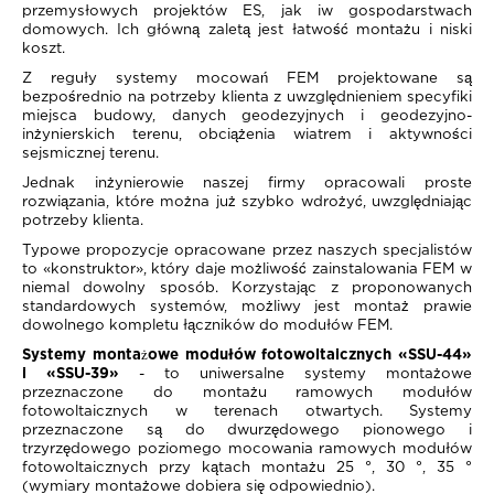
przemysłowych projektów ES, jak iw gospodarstwach
domowych. Ich główną zaletą jest łatwość montażu i niski
koszt.
Z reguły systemy mocowań FEM projektowane są
bezpośrednio na potrzeby klienta z uwzględnieniem specyfiki
miejsca budowy, danych geodezyjnych i geodezyjno-
inżynierskich terenu, obciążenia wiatrem i aktywności
sejsmicznej terenu.
Jednak inżynierowie naszej firmy opracowali proste
rozwiązania, które można już szybko wdrożyć, uwzględniając
potrzeby klienta.
Typowe propozycje opracowane przez naszych specjalistów
to «konstruktor», który daje możliwość zainstalowania FEM w
niemal dowolny sposób. Korzystając z proponowanych
standardowych systemów, możliwy jest montaż prawie
dowolnego kompletu łączników do modułów FEM.
Systemy montażowe modułów fotowoltaicznych «SSU-44»
i «SSU-39»
- to uniwersalne systemy montażowe
przeznaczone do montażu ramowych modułów
fotowoltaicznych w terenach otwartych. Systemy
przeznaczone są do dwurzędowego pionowego i
trzyrzędowego poziomego mocowania ramowych modułów
fotowoltaicznych przy kątach montażu 25 °, 30 °, 35 °
(wymiary montażowe dobiera się odpowiednio).