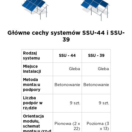
Główne cechy systemów SSU-44 i SSU-
39
Rodzaj
SSU - 44
SSU - 39
systemu
Miejsce
Gleba
Gleba
instalacji
Metoda
montażu
Betonowanie
Betonowanie
podpory
Liczba
podpór w
9 szt.
9 szt.
rzędzie
Orientacja
modułu,
Pionowa (2 х
Pozioma (3
schemat
22)
х 13)
montażu (rząd