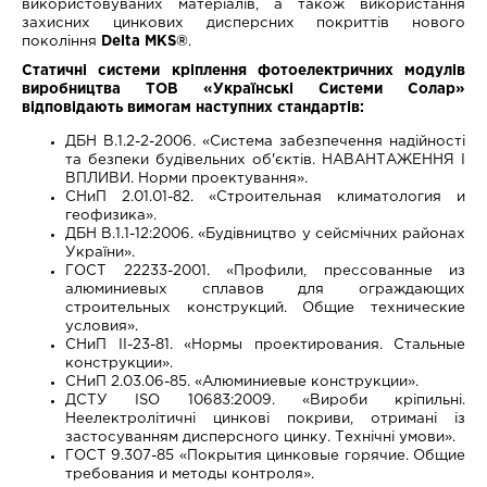
використовуваних матеріалів, а також використання
захисних цинкових дисперсних покриттів нового
покоління
Delta MKS®
.
Статичні системи кріплення фотоелектричних модулів
виробництва ТОВ «Українські Системи Солар»
відповідають вимогам наступних стандартів:
ДБН В.1.2-2-2006. «Система забезпечення надійності
та безпеки будівельних об'єктів. НАВАНТАЖЕННЯ І
ВПЛИВИ. Норми проектування».
СНиП 2.01.01-82. «Строительная климатология и
геофизика».
ДБН В.1.1-12:2006. «Будівництво у сейсмічних районах
України».
ГОСТ 22233-2001. «Профили, прессованные из
алюминиевых сплавов для ограждающих
строительных конструкций. Общие технические
условия».
СНиП II-23-81. «Нормы проектирования. Стальные
конструкции».
СНиП 2.03.06-85. «Алюминиевые конструкции».
ДСТУ ISO 10683:2009. «Вироби кріпильні.
Неелектролітичні цинкові покриви, отримані із
застосуванням дисперсного цинку. Технічні умови».
ГОСТ 9.307-85 «Покрытия цинковые горячие. Общие
требования и методы контроля».