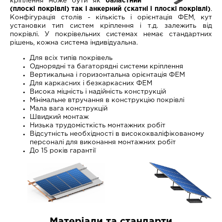
кріплення може бути як
баластний
(плоскі покрівлі) так і анкерний (скатні і плоскі покрівлі)
.
Конфігурація столів - кількість і орієнтація ФЕМ, кут
установки тип систем кріплення і т.д. залежить від
покрівлі. У покрівельних системах немає стандартних
рішень, кожна система індивідуальна.
Для всіх типів покрівель
Однорядні та багаторядні системи кріплення
Вертикальна і горизонтальна орієнтація ФЕМ
Для каркасних і безкаркасних ФЕМ
Висока міцність і надійність конструкцій
Мінімальне втручання в конструкцію покрівлі
Мала вага конструкцій
Швидкий монтаж
Низька трудомісткість монтажних робіт
Відсутність необхідності в висококваліфікованому
персоналі для виконання монтажних робіт
До 15 років гарантії
Матеріали та стандарти