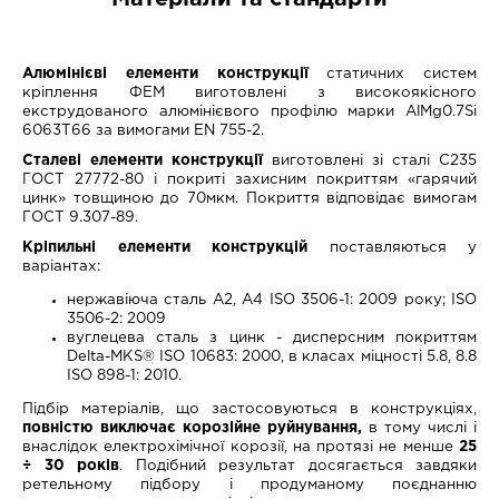
Алюмінієві елементи конструкції
статичних систем
кріплення ФЕМ виготовлені з високоякісного
екструдованого алюмінієвого профілю марки AlMg0.7Si
6063T66 за вимогами EN 755-2.
Сталеві елементи конструкції
виготовлені зі сталі С235
ГОСТ 27772-80 і покриті захисним покриттям «гарячий
цинк» товщиною до 70мкм. Покриття відповідає вимогам
ГОСТ 9.307-89.
Кріпильні елементи конструкцій
поставляються у
варіантах:
нержавіюча сталь А2, А4 ISO 3506-1: 2009 року; ISO
3506-2: 2009
вуглецева сталь з цинк - дисперсним покриттям
Delta-MKS® ISO 10683: 2000, в класах міцності 5.8, 8.8
ISO 898-1: 2010.
Підбір матеріалів, що застосовуються в конструкціях,
повністю виключає корозійне руйнування,
в тому числі і
внаслідок електрохімічної корозії, на протязі не менше
25
÷ 30 років
. Подібний результат досягається завдяки
ретельному підбору і продуманому поєднанню