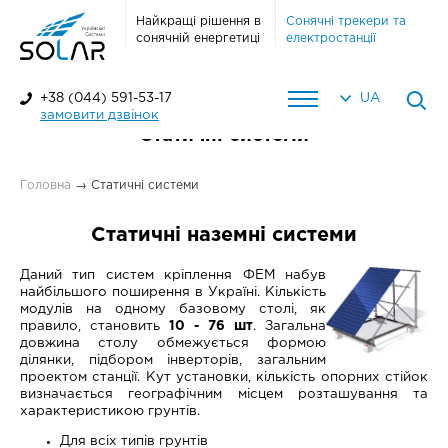
Найкращі рішення в
Сонячні трекери та
сонячній енергетиці
електростанції
+38 (044) 591-53-17
UA
замовити дзвінок
Статичні системи
Головна
→
Статичні системи
Статичні наземні системи
Даний тип систем кріплення ФЕМ набув
найбільшого поширення в Україні. Кількість
модулів на одному базовому столі, як
правило, становить
10 - 76 шт
. Загальна
довжина столу обмежується формою
ділянки, підбором інверторів, загальним
проектом станції. Кут установки, кількість опорних стійок
визначається географічним місцем розташування та
характеристикою грунтів.
Для всіх типів грунтів