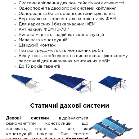
Системи кріплення для зон сейсмічної активності
Одноопорні та двохопорні системи кріплення
Однорядні та багаторядні системи кріплення
Вертикальна і горизонтальна орієнтація ФЕМ
Для каркасних і безкаркасних ФЕМ
Кут нахилу ФЕМ 10-70 °
Висока міцність і надійність конструкцій
Мала вага конструкцій
Швидкий монтаж
Низька трудомісткість монтажних робіт
Відсутність необхідності в висококваліфікованому
персоналі для виконання монтажних робіт
До 15 років гарантії
Статичні дахові системи
Дахові системи
відрізняються
різноманіттям конструкцій, що
залежать, перш за все, від
конструкціїі покрівлі. Тип систем